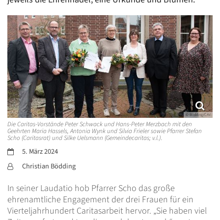
© Bödding/CAV
Die Caritas-Vorstände Peter Schwack und Hans-Peter Merzbach mit den
Geehrten Maria Hassels, Antonia Wynk und Silvia Frieler sowie Pfarrer Stefan
Scho (Caritasrat) und Silke Uelsmann (Gemeindecaritas; v.l.).
Datum:
5. März 2024
Von:
Christian Bödding
In seiner Laudatio hob Pfarrer Scho das große
ehrenamtliche Engagement der drei Frauen für ein
Vierteljahrhundert Caritasarbeit hervor. „Sie haben viel