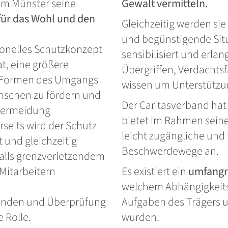
um Münster seine
Gewalt vermitteln.
ür das Wohl und den
Gleichzeitig werden s
und begünstigende Situ
tionelles Schutzkonzept
sensibilisiert und erla
t, eine größere
Übergriffen, Verdachts
 Formen des Umgangs
wissen um Unterstützu
nschen zu fördern und
Der Caritasverband h
 Vermeidung
bietet im Rahmen seine
rseits wird der Schutz
leicht zugängliche und
 und gleichzeitig
Beschwerdewege an.
falls grenzverletzendem
Mitarbeitern
Es existiert ein
umfangr
welchem Abhängigkeits
itenden und Überprüfung
Aufgaben des Trägers 
e Rolle.
wurden.