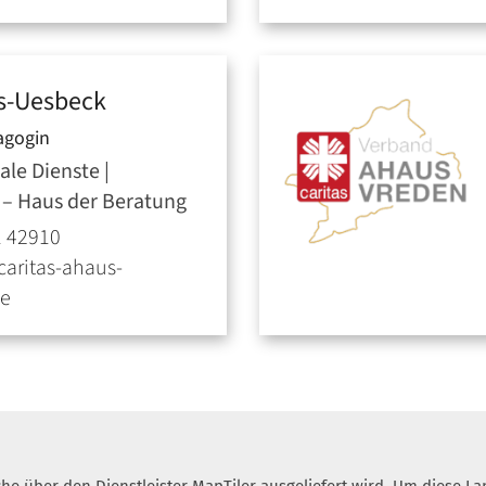
s-Uesbeck
agogin
ale Dienste |
 – Haus der Beratung
1 42910
caritas-ahaus-
de