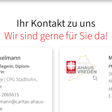
Ihr Kontakt zu uns
Wir sind gerne für Sie da!
kelmann
M
legerin, Diplom-
P
rin
S
ge | CPG Stadtlohn,
4
ge
M
3 2065615
E
lmann@caritas-ahaus-
de