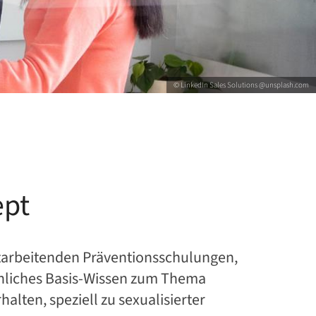
© LinkedIn Sales Solutions @unsplash.com
ept
itarbeitenden Präventionsschulungen,
chliches Basis-Wissen zum Thema
alten, speziell zu sexualisierter