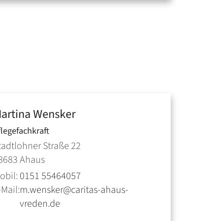
artina
Wensker
flegefachkraft
tadtlohner Straße 22
8683
Ahaus
obil:
0151 55464057
-Mail:
m.wensker@caritas-ahaus-
vreden.de