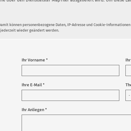
lche über den Dienstleister MapTiler ausgeliefert wird. Um diese
 Damit können personenbezogene Daten, IP-Adresse und Cookie-Informationen a
 jederzeit wieder geändert werden.
Ihr Vorname *
Ih
Ihre E-Mail *
Th
Ihr Anliegen *