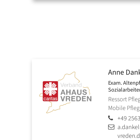
Anne
Dan
Exam. Altenpf
Sozialarbeite
Ressort Pfle
Mobile Pfle
+49 256
a.danke
vreden.