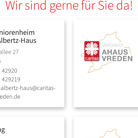
Wir sind gerne für Sie da!
eniorenheim
Albertz-Haus
llee 27
s
1 42920
1 429219
-albertz-haus@caritas-
reden.de
ng