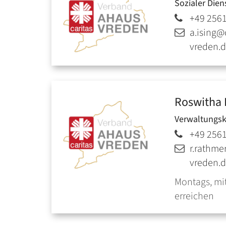
Sozialer Dien
+49 256
a.ising@
vreden.
Roswitha
Verwaltungsk
+49 2561
r.rathme
vreden.
Montags, mit
erreichen