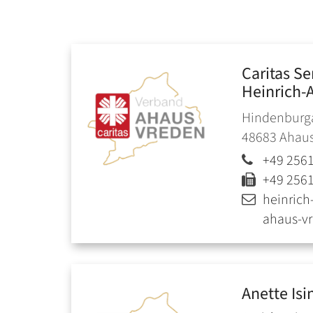
Caritas S
Heinrich-
Hindenburga
48683
Ahau
+49 256
+49 256
heinrich
ahaus-v
Anette
Isi