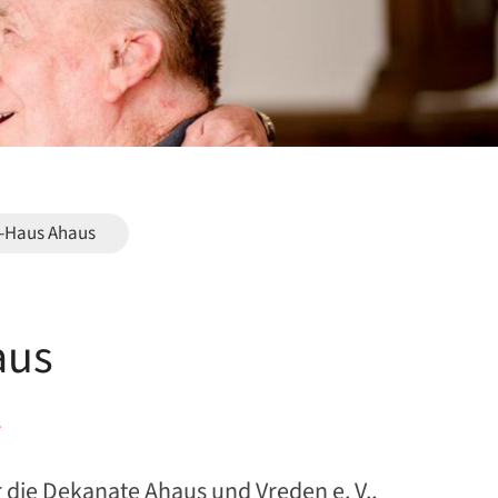
z-Haus Ahaus
aus
t
 die Dekanate Ahaus und Vreden e. V.,