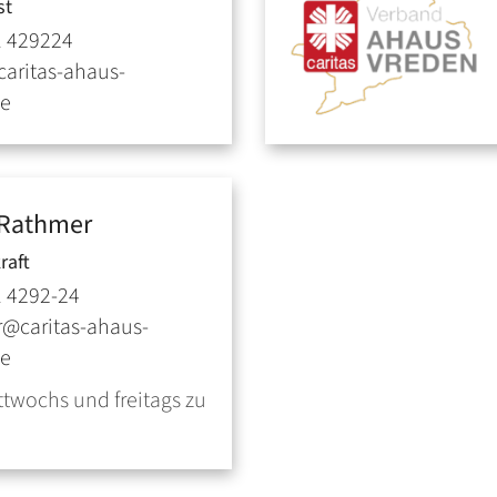
st
1 429224
caritas-ahaus-
de
Rathmer
raft
 4292-24
r@caritas-ahaus-
de
twochs und freitags zu