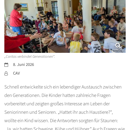
© Mers/CAV
„Caritas verbindet Generationen“.
Datum:
8. Juni 2026
Von:
CAV
Schnell entwickelte sich ein lebendiger Austausch zwischen
den Generationen. Die Kinder hatten zahlreiche Fragen
vorbereitet und zeigten großes Interesse am Leben der
Seniorinnen und Senioren. „Hattet ihr auch Haustiere?“,
wollte ein Kind wissen. Die Antworten sorgten für Staunen:
„Ja, wir hatten Schweine, Kühe und Hühner.“ Auch Fragen wie