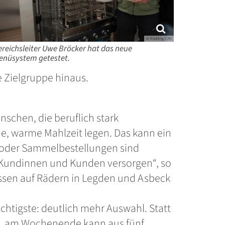
© Bödding/CAV
ereichsleiter Uwe Bröcker hat das neue
enüsystem getestet.
he Zielgruppe hinaus.
schen, die beruflich stark
e, warme Mahlzeit legen. Das kann ein
n oder Sammelbestellungen sind
0 Kundinnen und Kunden versorgen“, so
ssen auf Rädern in Legden und Asbeck
chtigste: deutlich mehr Auswahl. Statt
ng, am Wochenende kann aus fünf