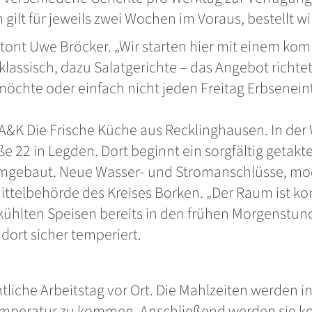
lt für jeweils zwei Wochen im Voraus, bestellt wir
betont Uwe Bröcker. „Wir starten hier mit einem k
klassisch, dazu Salatgerichte – das Angebot richte
öchte oder einfach nicht jeden Freitag Erbseneinto
A&K Die Frische Küche aus Recklinghausen. In der
e 22 in Legden. Dort beginnt ein sorgfältig getakte
umgebaut. Neue Wasser- und Stromanschlüsse, mo
telbehörde des Kreises Borken. „Der Raum ist kom
kühlten Speisen bereits in den frühen Morgenstu
dort sicher temperiert.
liche Arbeitstag vor Ort. Die Mahlzeiten werden i
emperatur zu kommen. Anschließend werden sie ko