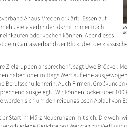
sverband Ahaus-Vreden erklärt: „Essen auf
t mehr. Viele verbinden damit immer noch
B
M
 einkaufen oder kochen können. Aber dieses
 ist dem Caritasverband der Blick über die klassisc
e Zielgruppen ansprechen“, sagt Uwe Bröcker. Men
hen haben oder mittags Wert auf eine ausgewogen
ine Berufsschullehrerin. Auch Firmen, Großkunde
sprechend ausgelegt. „Wir können locker über 10
de werden sich um den reibungslosen Ablauf von E
er Start im März Neuerungen mit sich. Die wohl wi
n verschiedene Gerichte pro Werktag zur Verfügu