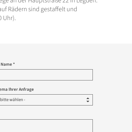
flege an der Hauptstraße 22 in Legden.
auf Rädern sind gestaffelt und
 Uhr).
r Name *
ema Ihrer Anfrage