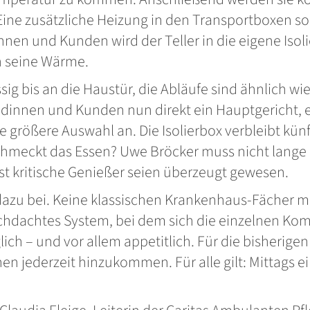
Eine zusätzliche Heizung in den Transportboxen so
en und Kunden wird der Teller in die eigene Isolie
en seine Wärme.
ssig bis an die Haustür, die Abläufe sind ähnlich w
ndinnen und Kunden nun direkt ein Hauptgericht, 
e größere Auswahl an. Die Isolierbox verbleibt kün
hmeckt das Essen? Uwe Bröcker muss nicht lange 
lbst kritische Genießer seien überzeugt gewesen.
 dazu bei. Keine klassischen Krankenhaus-Fächer
rchdachtes System, bei dem sich die einzelnen Ko
glich – und vor allem appetitlich. Für die bisheri
nen jederzeit hinzukommen. Für alle gilt: Mittags 