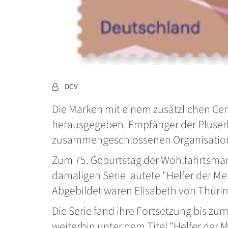
Von:
DCV
Die Marken mit einem zusätzlichen Cen
herausgegeben. Empfänger der Pluserlö
zusammengeschlossenen Organisationen
Zum 75. Geburtstag der Wohlfahrtsmark
damaligen Serie lautete "Helfer der 
Abgebildet waren Elisabeth von Thüri
Die Serie fand ihre Fortsetzung bis zu
weiterhin unter dem Titel "Helfer der 