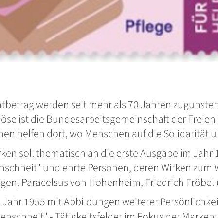
tbetrag werden seit mehr als 70 Jahren zugunsten
se ist die Bundesarbeitsgemeinschaft der Freien W
 helfen dort, wo Menschen auf die Solidarität un
en soll thematisch an die erste Ausgabe im Jahr 
Menschheit" und ehrte Personen, deren Wirken zum
ngen, Paracelsus von Hohenheim, Friedrich Fröbel
m Jahr 1955 mit Abbildungen weiterer Persönlichke
Menschheit" - Tätigkeitsfelder im Fokus der Marke