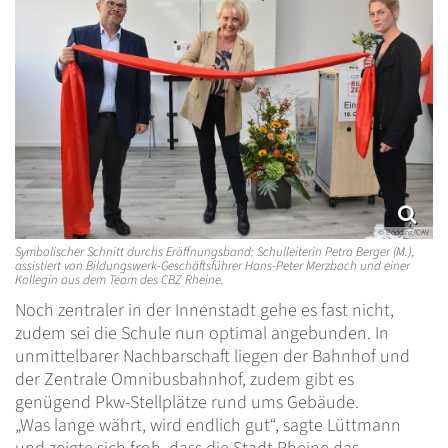
© Bödding/CAV
Symbolischer Schnitt durchs Eröffnungsband: Schulleiterin Petra Berger (M.),
assistiert von Bildungswerk-Geschäftsführer Hans-Peter Merzbach und einer
Kollegin aus dem Team des CBZ Rheine.
Noch zentraler in der Innenstadt gehe es fast nicht,
zudem sei die Schule nun optimal angebunden. In
unmittelbarer Nachbarschaft liegen der Bahnhof und
der Zentrale Omnibusbahnhof, zudem gibt es
genügend Pkw-Stellplätze rund ums Gebäude.
„Was lange währt, wird endlich gut“, sagte Lüttmann