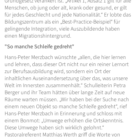
Grundgesetz verankert ist. „Artikel 1, Absatz 1 gilt für alle
Menschen, ob jung oder alt, krank oder gesund, er gilt
für jedes Geschlecht und jede Nationalität.“ Er lobte das
Bildungszentrum als ein „Best-Practice-Beispiel“ für
gelingende Integration, viele Auszubildende haben
einen Migrationshintergrund.
"So manche Schleife gedreht"
Hans-Peter Merzbach wünschte „allen, die hier lernen
und lehren, dass dieser Ort nicht nur ein reiner Lernort
zur Berufsausbildung wird, sondern ein Ort der
inhaltlichen Auseinandersetzung über das, was unsere
Welt im Innersten zusammenhält.“ Schulleiterin Petra
Berger und ihr Team hätten über lange Zeit auf neue
Räume warten müssen. „Wir haben bei der Suche nach
einem neuen Objekt so manche Schleife gedreht“, rief
Hans-Peter Merzbach in Erinnerung und schloss mit
einem Bonmot: „Umwege erhöhen die Ortskenntnis.
Diese Umwege haben sich wirklich gelohnt.“
Pastoralreferent Matthias Werth griff die Worte von