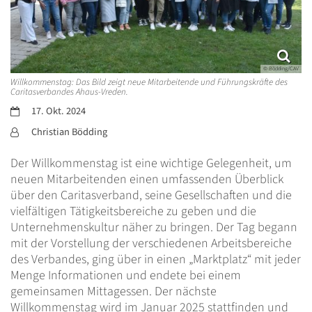
© Bödding/CAV
Willkommenstag: Das Bild zeigt neue Mitarbeitende und Führungskräfte des
Caritasverbandes Ahaus-Vreden.
Datum:
17. Okt. 2024
Von:
Christian Bödding
Der Willkommenstag ist eine wichtige Gelegenheit, um
neuen Mitarbeitenden einen umfassenden Überblick
über den Caritasverband, seine Gesellschaften und die
vielfältigen Tätigkeitsbereiche zu geben und die
Unternehmenskultur näher zu bringen. Der Tag begann
mit der Vorstellung der verschiedenen Arbeitsbereiche
des Verbandes, ging über in einen „Marktplatz“ mit jeder
Menge Informationen und endete bei einem
gemeinsamen Mittagessen. Der nächste
Willkommenstag wird im Januar 2025 stattfinden und