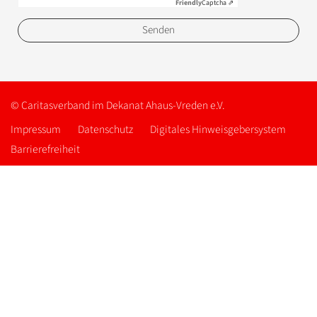
Friendly
Captcha ⇗
© Caritasverband im Dekanat Ahaus-Vreden e.V.
Impressum
Datenschutz
Digitales Hinweisgebersystem
Barrierefreiheit