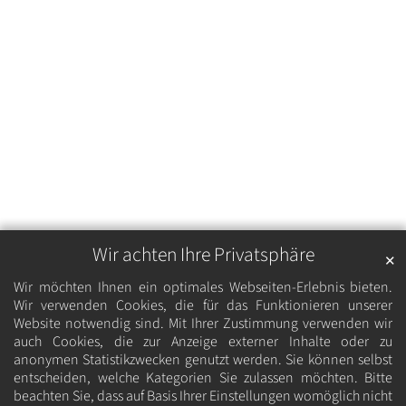
Wir achten Ihre Privatsphäre
✕
Wir möchten Ihnen ein optimales Webseiten-Erlebnis bieten.
Wir verwenden Cookies, die für das Funktionieren unserer
Website notwendig sind. Mit Ihrer Zustimmung verwenden wir
auch Cookies, die zur Anzeige externer Inhalte oder zu
anonymen Statistikzwecken genutzt werden. Sie können selbst
entscheiden, welche Kategorien Sie zulassen möchten. Bitte
beachten Sie, dass auf Basis Ihrer Einstellungen womöglich nicht